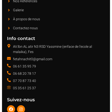
Nos Références
Galerie
À propos de nous
Contactez-nous
Info contact
AV.lbn AL atir N3 RSD Yassmine (enface de l'ecole al
malaika), Fes
fetahnachit0@gmail.com
06 61 35 95 79
06 68 20 78 17
07 70 87 73 40
05 35 61 25 37
Suivez-nous