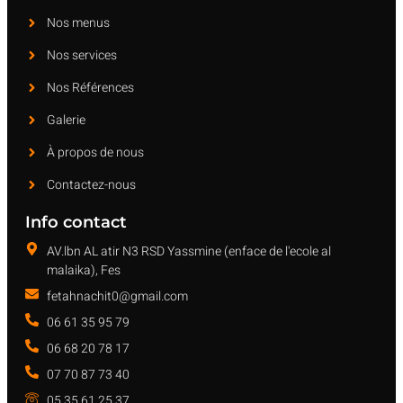
Nos menus
Nos services
Nos Références
Galerie
À propos de nous
Contactez-nous
Info contact
AV.lbn AL atir N3 RSD Yassmine (enface de l'ecole al
malaika), Fes
fetahnachit0@gmail.com
06 61 35 95 79
06 68 20 78 17
07 70 87 73 40
05 35 61 25 37