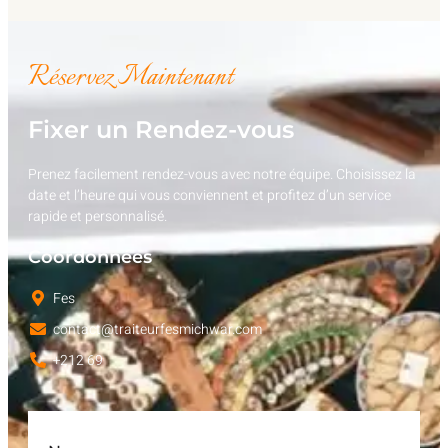
Réservez Maintenant
Fixer un Rendez-vous
Prenez facilement rendez-vous avec notre équipe. Choisissez la
date et l’heure qui vous conviennent et profitez d’un service
rapide et personnalisé.
Coordonnées
Fes
contact@traiteurfesmichwar.com
+212 69