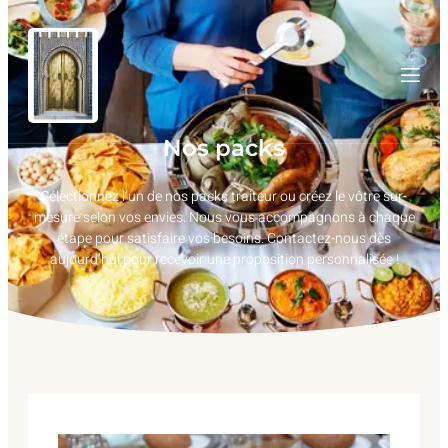
Nos packs
Sélectionnez l’un de nos packs traiteur ou créez le vôtre sur-
mesure selon vos envies. Nous vous accompagnons à chaque
étape pour satisfaire vos besoins. Contactez-nous dès
aujourd’hui pour recevoir une proposition personnalisée !